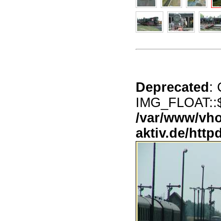
Deprecated
:
IMG_FLOAT::$d
/var/www/vho
aktiv.de/http