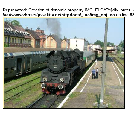
Deprecated
: Creation of dynamic property IMG_FLOAT::$div_outer_w
/var/www/vhosts/pv-aktiv.de/httpdocs/_inc/img_obj.inc
on line
8