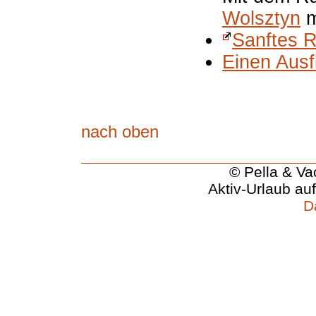
Wolsztyn
m
Sanftes R
Einen Aus
nach oben
© Pella & Va
Aktiv-Urlaub au
D